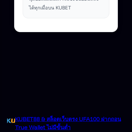
ได้ทุกเมื่อบน KUBET
KUBET88 & สล็อตเว็บตรง UFA100 ฝากถอน
True Wallet ไม่มีขั้นต่ำ