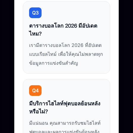
Q3
ตารางบอลโลก 2026 มีอัปเดต
ไหม?
เรามีตารางบอลโลก 2026 ที่อัปเดต
แบบเรียลไทม์ เพื่อให้คุณไม่พลาดทุก
ข้อมูลการแข่งขันสำคัญ
Q4
มีบริการไฮไลท์ฟุตบอลย้อนหลัง
หรือไม่?
มีแน่นอน คุณสามารถรับชมไฮไลท์
ฟุตบอลและผลการแข่งขันย้อนหลัง