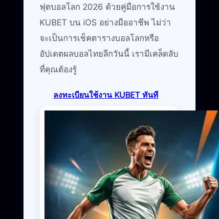
ฟุตบอลโลก 2026 ด้วยคู่มือการใช้งาน
KUBET บน iOS อย่างมืออาชีพ ไม่ว่า
จะเป็นการเช็คตารางบอลโลกหรือ
อัปเดตผลบอลไทยลีกวันนี้ เรามีเคล็ดลับ
ที่คุณต้องรู้
ลงทะเบียนใช้งาน KUBET ทันที