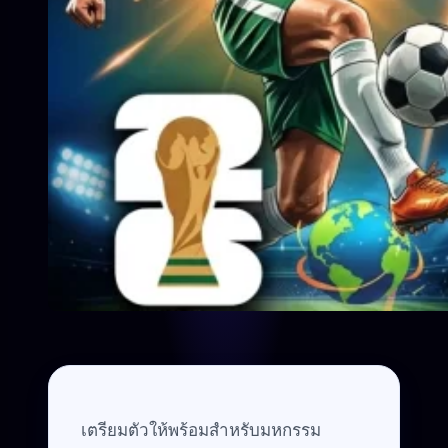
เตรียมตัวให้พร้อมสำหรับมหกรรม