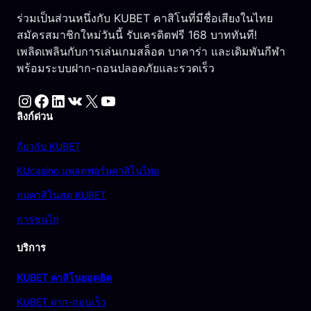
ร่วมเป็นส่วนหนึ่งกับ KUBET คาสิโนที่มีชื่อเสียงในไทย
สมัครสมาชิกใหม่วันนี้ รับเครดิตฟรี 168 บาททันที!
เพลิดเพลินกับการเล่นเกมสล็อต บาคาร่า และเดิมพันกีฬา
พร้อมระบบฝาก-ถอนปลอดภัยและรวดเร็ว
Instagram
Facebook
LinkedIn
VK
X
YouTube
ลิงก์ด่วน
กี่ยวกับ KUBET
KUcasino แพลตฟอร์มคาสิโนไทย
กมคาสิโนสด KUBET
การชนไก่
บริการ
KUBET คาสิโนยอดฮิต
KUBET ฝาก-ถอนเร็ว