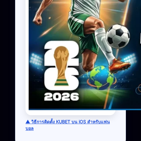
▲ วิธีการติดตั้ง KUBET บน iOS สำหรับแฟน
บอล