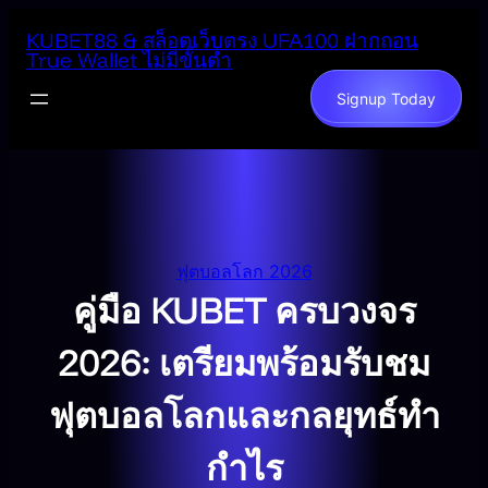
跳
KUBET88 & สล็อตเว็บตรง UFA100 ฝากถอน
至
True Wallet ไม่มีขั้นต่ำ
主
要
Signup Today
內
容
ฟุตบอลโลก 2026
คู่มือ KUBET ครบวงจร
2026: เตรียมพร้อมรับชม
ฟุตบอลโลกและกลยุทธ์ทำ
กำไร