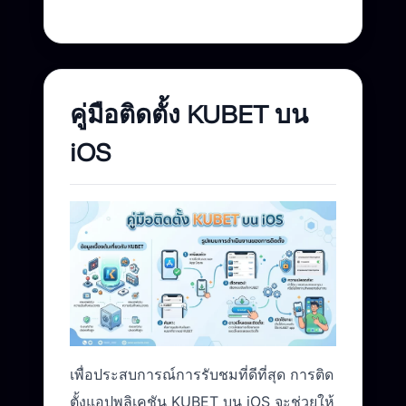
คู่มือติดตั้ง KUBET บน
iOS
เพื่อประสบการณ์การรับชมที่ดีที่สุด การติด
ตั้งแอปพลิเคชัน KUBET บน iOS จะช่วยให้