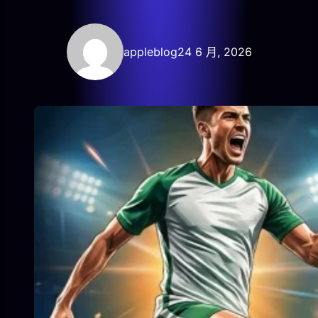
appleblog
24 6 月, 2026