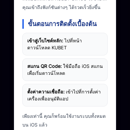
คุณเข้าถึงฟังก์ชันต่างๆ ได้รวดเร็วยิ่งขึ้น
ขั้นตอนการติดตั้งเบื้องต้น
เข้าสู่เว็บไซต์หลัก:
ไปที่หน้า
ดาวน์โหลด KUBET
สแกน QR Code:
ใช้มือถือ iOS สแกน
เพื่อเริ่มดาวน์โหลด
ตั้งค่าความเชื่อถือ:
เข้าไปที่การตั้งค่า
เครื่องเพื่ออนุมัติแอป
เพียงเท่านี้ คุณก็พร้อมใช้งานระบบทั้งหมด
บน iOS แล้ว