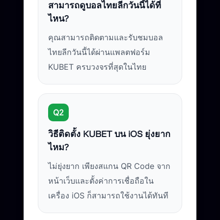
สามารถดูบอลไทยลีกวันนี้ได้ที่
ไหน?
คุณสามารถติดตามและรับชมบอล
ไทยลีกวันนี้ได้ผ่านแพลตฟอร์ม
KUBET ครบวงจรที่สุดในไทย
Q2
วิธีติดตั้ง KUBET บน iOS ยุ่งยาก
ไหม?
ไม่ยุ่งยาก เพียงสแกน QR Code จาก
หน้าเว็บและตั้งค่าการเชื่อถือใน
เครื่อง iOS ก็สามารถใช้งานได้ทันที