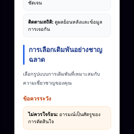
ชัดเจน
ติดตามสถิติ:
ดูผลย้อนหลังและข้อมูล
การเจอกัน
การเลือกเดิมพันอย่างชาญ
ฉลาด
เลือกรูปแบบการเดิมพันที่เหมาะสมกับ
ความเชี่ยวชาญของคุณ
ข้อควรระวัง
ไม่ควรใจร้อน:
อารมณ์เป็นศัตรูของ
การตัดสินใจ