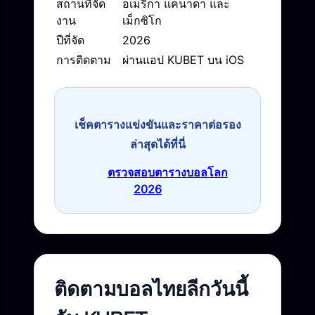
สถานที่จัด
อเมริกา แคนาดา และ
งาน
เม็กซิโก
ปีที่จัด
2026
การติดตาม
ผ่านแอป KUBET บน iOS
เช็คตารางแข่งขันและราคาต่อรอง
ล่าสุดได้ที่นี่
ตรวจสอบตารางบอลโลก
2026
ติดตามบอลไทยลีกวันนี้