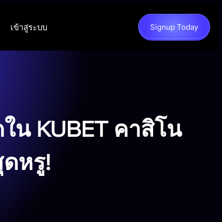
เข้าสู่ระบบ
Signup Today
สดใน KUBET คาสิโน
ดหรู!