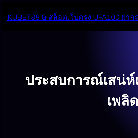
跳
至
KUBET88 & สล็อตเว็บตรง UFA100 ฝากถอน
主
要
內
容
ประสบการณ์เสน่ห์
เพลิ