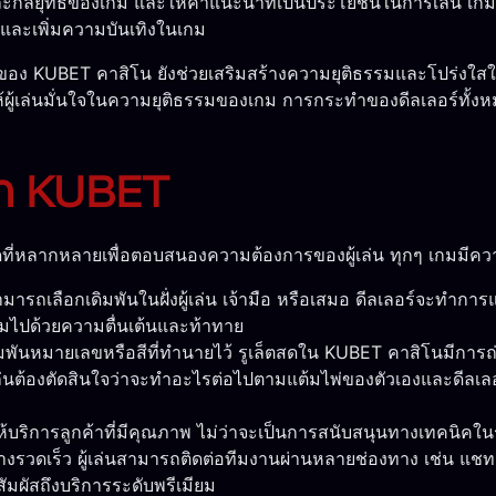
ละกลยุทธ์ของเกม และให้คำแนะนำที่เป็นประโยชน์ในการเล่น เกมท
ึ้นและเพิ่มความบันเทิงในเกม
อง KUBET คาสิโน ยังช่วยเสริมสร้างความยุติธรรมและโปร่งใสใ
้เล่นมั่นใจในความยุติธรรมของเกม การกระทำของดีลเลอร์ทั้งหมดเปิด
าก KUBET
ี่หลากหลายเพื่อตอบสนองความต้องการของผู้เล่น ทุกๆ เกมมีควา
ล่นสามารถเลือกเดิมพันในฝั่งผู้เล่น เจ้ามือ หรือเสมอ ดีลเลอร์จะท
็มไปด้วยความตื่นเต้นและท้าทาย
ดิมพันหมายเลขหรือสีที่ทำนายไว้ รูเล็ตสดใน KUBET คาสิโนมีการถ่า
้เล่นต้องตัดสินใจว่าจะทำอะไรต่อไปตามแต้มไพ่ของตัวเองและดีล
ให้บริการลูกค้าที่มีคุณภาพ ไม่ว่าจะเป็นการสนับสนุนทางเทคน
รวดเร็ว ผู้เล่นสามารถติดต่อทีมงานผ่านหลายช่องทาง เช่น แชทอ
ัมผัสถึงบริการระดับพรีเมียม