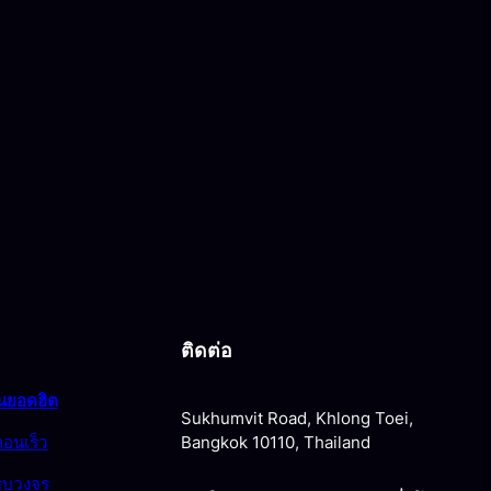
ติดต่อ
นยอดฮิต
Sukhumvit Road, Khlong Toei,
อนเร็ว
Bangkok 10110, Thailand
รบวงจร