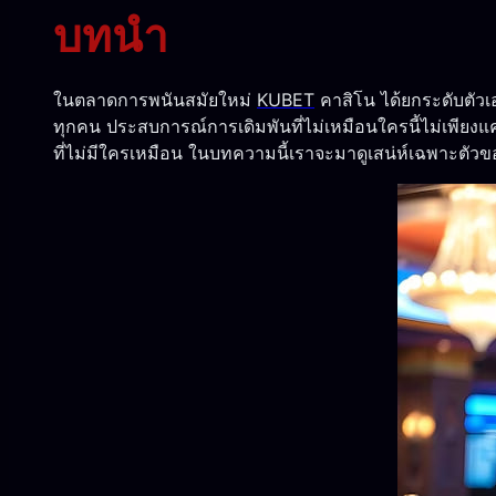
บทนำ
ในตลาดการพนันสมัยใหม่
KUBET
คาสิโน ได้ยกระดับตัวเ
ทุกคน ประสบการณ์การเดิมพันที่ไม่เหมือนใครนี้ไม่เพียง
ที่ไม่มีใครเหมือน ในบทความนี้เราจะมาดูเสน่ห์เฉพาะตัวของ