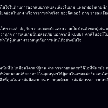
ใส่ใจในด้านการออกแบบภาพและเสียงในเกม แพลตฟอร์มเกมมีการ
เอียดอ่อนในเกม หรือการกระทำจริงๆ ของดีลเลอร์ ทุกๆ รายละเอียดได
ห้ความสำคัญกับความปลอดภัยและความเป็นส่วนตัวของผู้เล่น แพล
จว่าทุกๆ การเล่นเกมนั้นปลอดภัย นอกจากนี้ KUBET คาสิโนยังมีใ
ให้ผู้เล่นสามารถสนุกกับการพนันได้อย่างมั่นใจ
ที่ไม่เหมือนใครแก่ผู้เล่น ผ่านการถ่ายทอดสดวีดีโอที่ทันสมัย 
ำเสนอสเน่ห์ของคาสิโนสุดหรูมาให้ผู้เล่นในแพลตฟอร์มออนไลน์ ไม
ี่คุณไม่เคยสัมผัสมาก่อน หากคุณต้องการสัมผัสบรรยากาศคาสิโ