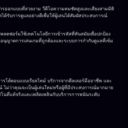
ออกแบบที่สวยงาม วีดีโอความคมชัดสูงและเสียงสามมิติ
้รับการดูแลอย่างดีเพื่อให้ผู้เล่นได้สัมผัสประสบการณ์
ตฟอร์มใช้เทคโนโลยีการเข้ารหัสที่ทันสมัยเพื่อปกป้อง
บอนุญาตการเล่นเกมที่ถูกต้องและระบบการกำกับดูแลที่เข้ม
การโต้ตอบแบบเรียลไทม์ บริการจากดีลเลอร์มืออาชีพ และ
่ว่าคุณจะเป็นผู้เล่นใหม่หรือผู้ที่มีประสบการณ์มากมาย
นที่แท้จริงและเพลิดเพลินกับบริการการพนันระดับ