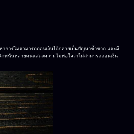
หาการไม่สามารถถอนเงินได้กลายเป็นปัญหาซ้ำซาก และมี
รง นักพนันหลายคนแสดงความไม่พอใจว่าไม่สามารถถอนเงิน