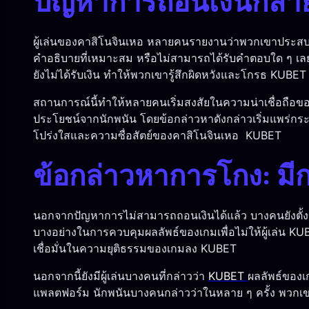
ปัญหาการถอนเงินกลายเ
ผู้เล่นของคาสิโนจินเหอ หลายคนรายงานว่าพวกเขาประส
คำอธิบายที่เหมาะสม หรือไม่สามารถได้รับคำตอบใด ๆ เลย 
ยังไม่ได้รับเงิน ทำให้พวกเขารู้สึกผิดหวังและโกรธ KUBET
สถานการณ์นี้ทำให้หลายคนเริ่มสงสัยในความน่าเชื่อถื
ประโยชน์จากนักพนัน โดยข้อกล่าวหาดังกล่าวเริ่มแพร่กระ
โปร่งใสและความซื่อสัตย์ของคาสิโนจินเหอ KUBET
ข้อกล่าวหาการโกง: มี
นอกจากปัญหาการไม่สามารถถอนเงินได้แล้ว บางคนยังตั้
บางอย่างในการควบคุมผลลัพธ์ของเกมเพื่อไม่ให้ผู้เล่น KUB
เชื่อมั่นในความยุติธรรมของเกมลง KUBET
นอกจากนี้ยังมีผู้เล่นบางคนที่กล่าวว่า
KUBET
ผลลัพธ์ของเก
แพลตฟอร์ม นักพนันบางคนกล่าวว่าในหลาย ๆ ครั้ง พวกเขา