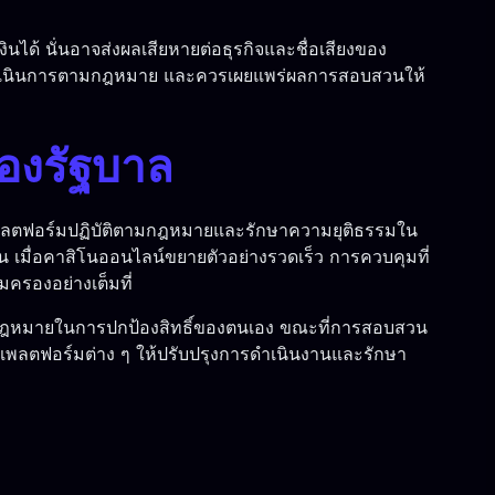
ด้ นั่นอาจส่งผลเสียหายต่อธุรกิจและชื่อเสียงของ
มดำเนินการตามกฎหมาย และควรเผยแพร่ผลการสอบสวนให้
องรัฐบาล
ุกแพลตฟอร์มปฏิบัติตามกฎหมายและรักษาความยุติธรรมใน
เมื่อคาสิโนออนไลน์ขยายตัวอย่างรวดเร็ว การควบคุมที่
้มครองอย่างเต็มที่
ีทางกฎหมายในการปกป้องสิทธิ์ของตนเอง ขณะที่การสอบสวน
ันแพลตฟอร์มต่าง ๆ ให้ปรับปรุงการดำเนินงานและรักษา