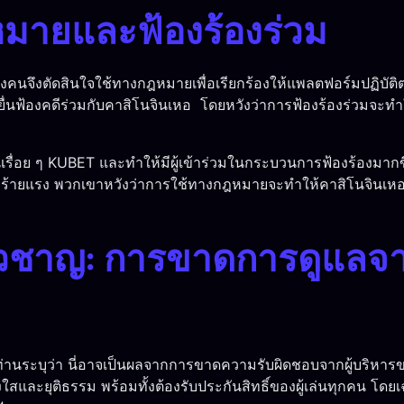
มายและฟ้องร้องร่วม
นจึงตัดสินใจใช้ทางกฎหมายเพื่อเรียกร้องให้แพลตฟอร์มปฏิบัติตา
่นฟ้องคดีร่วมกับคาสิโนจินเหอ โดยหวังว่าการฟ้องร้องร่วมจะทำ
นเรื่อย ๆ KUBET และทำให้มีผู้เข้าร่วมในกระบวนการฟ้องร้องมาก
ันที่ร้ายแรง พวกเขาหวังว่าการใช้ทางกฎหมายจะทำให้คาสิโนจินเ
ี่ยวชาญ: การขาดการดูแลจ
่านระบุว่า นี่อาจเป็นผลจากการขาดความรับผิดชอบจากผู้บริหารขอ
และยุติธรรม พร้อมทั้งต้องรับประกันสิทธิ์ของผู้เล่นทุกคน โดย