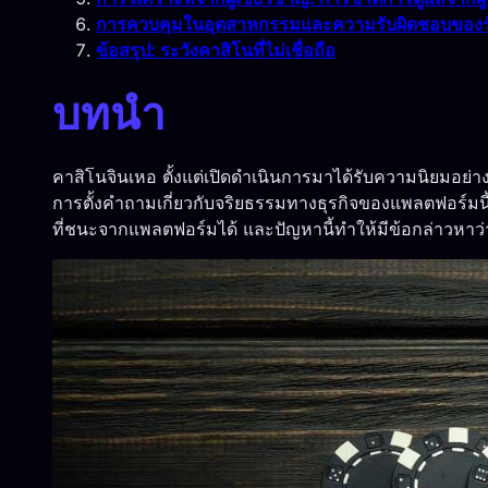
การควบคุมในอุตสาหกรรมและความรับผิดชอบของร
ข้อสรุป: ระวังคาสิโนที่ไม่เชื่อถือ
บทนำ
คาสิโนจินเหอ ตั้งแต่เปิดดำเนินการมาได้รับความนิยมอย่า
การตั้งคำถามเกี่ยวกับจริยธรรมทางธุรกิจของแพลตฟอร์ม
ที่ชนะจากแพลตฟอร์มได้ และปัญหานี้ทำให้มีข้อกล่าวหา