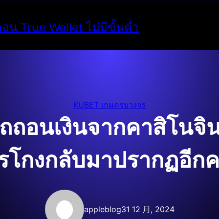
 True Wallet ไม่มีขั้นต่ำ
KUBET เกมครบวงจร
ถถอนเงินจากคาสิโนจิน
รโกงกลับมาปรากฏอีกครั
appleblog
31 12 月, 2024