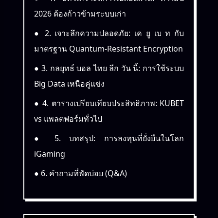
2026 ต้องก้าวข้ามระบบเก่า
●
2. เจาะลึกความปลอดภัย: เค ยู เบ ท กับ
มาตรฐาน Quantum-Resistant Encryption
●
3. กลยุทธ์ บอล ไทย ลีก วัน นี้: การใช้ระบบ
Big Data เหนือคู่แข่ง
●
4. ตารางเปรียบเทียบประสิทธิภาพ: KUBET
vs แพลตฟอร์มทั่วไป
●
5. บทสรุป: การลงทุนที่ยั่งยืนในโลก
iGaming
●
6. คำถามที่พัดบ่อย (Q&A)