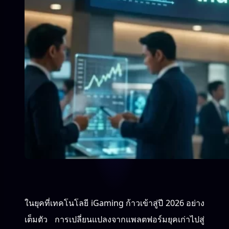
ในยุคที่เทคโนโลยี iGaming ก้าวเข้าสู่ปี 2026 อย่าง
เต็มตัว การเปลี่ยนแปลงจากแพลตฟอร์มยุคเก่าไปสู่