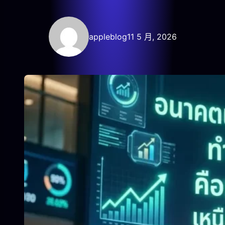
appleblog
11 5 月, 2026