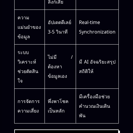
ลิงก์เสีย
ความ
อัปเดตดีเลย์
Real-time
แม่นยำของ
3-5 วินาที
Synchronization
ข้อมูล
ระบบ
ไม่มี /
วิเคราะห์
มี AI อัจฉริยะสรุป
ต้องหา
ช่วยตัดสิน
สถิติให้
ข้อมูลเอง
ใจ
มีเครื่องมือช่วย
การจัดการ
พึ่งพาโชค
คำนวณเงินเดิน
ความเสี่ยง
เป็นหลัก
พัน