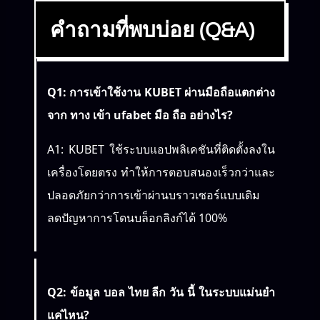
คำถามที่พบบ่อย (Q&A)
Q1: การเข้าใช้งาน KUBET ผ่านมือถือแตกต่าง
จาก ทาง เข้า ufabet มือ ถือ อย่างไร?
A1: KUBET ใช้ระบบแอปพลิเคชันที่ติดตั้งลงใน
เครื่องโดยตรง ทำให้การตอบสนองเร็วกว่าและ
ปลอดภัยกว่าการเข้าผ่านบราวเซอร์แบบเดิม
ลดปัญหาการโดนบล็อกลิงก์ได้ 100%
Q2: ข้อมูล บอล ไทย ลีก วัน นี้ ในระบบแม่นยำ
แค่ไหน?