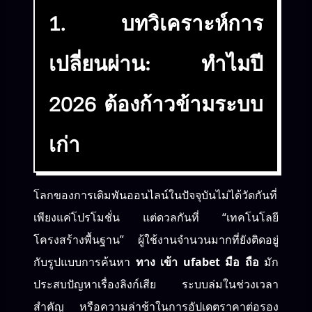
1. บทวิเคราะห์การ
เปลี่ยนผ่าน: ทำไมปี
2026 ต้องก้าวข้ามระบบ
เก่า
โลกของการเดิมพันออนไลน์ในปัจจุบันไม่ได้วัดกันที่
เพียงแค่โปรโมชั่น แต่ดวลกันที่ “เทคโนโลยี
โครงสร้างพื้นฐาน” ผู้ใช้งานจำนวนมากที่ยังติดอยู่
กับรูปแบบการค้นหา
ทาง เข้า ufabet มือ ถือ
มัก
ประสบปัญหาเรื่องลิงก์เสีย ระบบล่มในช่วงเวลา
สำคัญ หรือความล่าช้าในการอัปเดตราคาต่อรอง