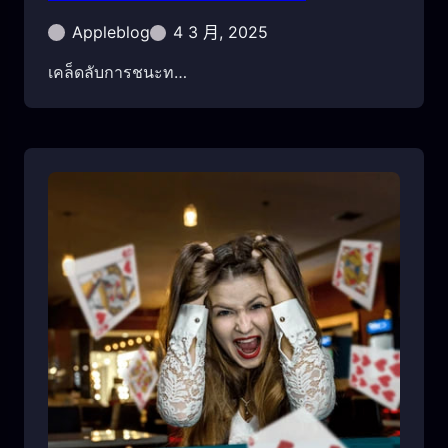
Appleblog
4 3 月, 2025
เคล็ดลับการชนะท…