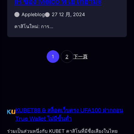
IR ของ Melco ที่โยโกฮามะ
Appleblog
27 12 月, 2024
คาสิโนใหม่: การ…
1
2
下一頁
KUBET88 & สล็อตเว็บตรง UFA100 ฝากถอน
True Wallet ไม่มีขั้นต่ำ
ร่วมเป็นส่วนหนึ่งกับ KUBET คาสิโนที่มีชื่อเสียงในไทย