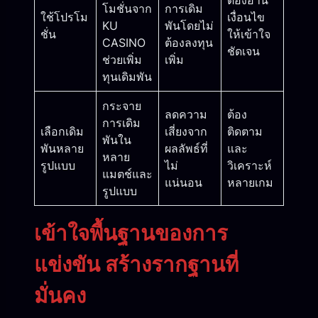
ต้องอ่าน
โมชั่นจาก
การเดิม
ใช้โปรโม
เงื่อนไข
KU
พันโดยไม่
ชั่น
ให้เข้าใจ
CASINO
ต้องลงทุน
ชัดเจน
ช่วยเพิ่ม
เพิ่ม
ทุนเดิมพัน
กระจาย
ลดความ
ต้อง
การเดิม
เลือกเดิม
เสี่ยงจาก
ติดตาม
พันใน
พันหลาย
ผลลัพธ์ที่
และ
หลาย
รูปแบบ
ไม่
วิเคราะห์
แมตช์และ
แน่นอน
หลายเกม
รูปแบบ
เข้าใจพื้นฐานของการ
แข่งขัน สร้างรากฐานที่
มั่นคง