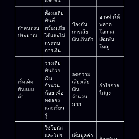
แข่งขัน
ตั้งงบเดิม
อาจทำให้
พันที่
ป้องกัน
พลาด
กำหนดงบ
พร้อมเสีย
การเสีย
โอกาส
ประมาณ
ได้และไม่
เงินเกินตัว
เดิมพัน
กระทบ
ใหญ่
การเงิน
วางเดิม
พันด้วย
ลดความ
เงิน
เริ่มเดิม
เสี่ยงเสีย
จำนวน
กำไรอาจ
พันแบบ
เงิน
น้อย เพื่อ
ไม่สูง
ต่ำ
จำนวน
ทดลอง
มาก
และเรียน
รู้
ใช้โบนัส
และโปร
เพิ่มมูลค่า