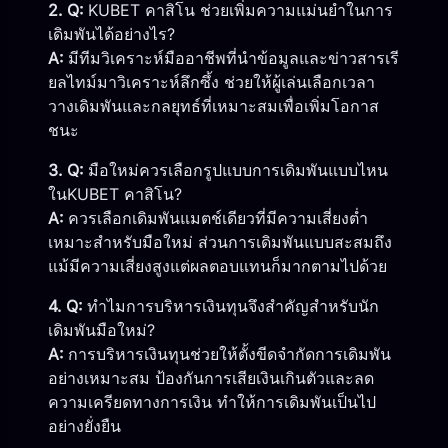
2. Q:
KUBET คาสิโน ช่วยเพิ่มความแม่นยำในการ
เดิมพันได้อย่างไร?
A:
มีทีมวิเคราะห์มืออาชีพที่นำข้อมูลและข่าวสารเรี
ยลไทม์มาวิเคราะห์ลึกซึ้ง ช่วยให้ผู้เล่นเลือกเวลา
วางเดิมพันและกลยุทธ์ที่เหมาะสมเพื่อเพิ่มโอกาส
ชนะ
3. Q:
มือใหม่ควรเลือกรูปแบบการเดิมพันแบบไหน
ในKUBET คาสิโน?
A:
ควรเลือกเดิมพันแมตช์เดียวที่มีความเสี่ยงต่ำ
เหมาะสำหรับมือใหม่ ส่วนการเดิมพันแบบสะสมถึง
แม้มีความเสี่ยงสูงแต่ผลตอบแทนก็มากตามไปด้วย
4. Q:
ทำไมการบริหารเงินทุนจึงสำคัญสำหรับนัก
เดิมพันมือใหม่?
A:
การบริหารเงินทุนช่วยให้ตั้งขีดจำกัดการเดิมพัน
อย่างเหมาะสม ป้องกันการเสียเงินเกินตัวและลด
ความเครียดทางการเงิน ทำให้การเดิมพันเป็นไป
อย่างยั่งยืน