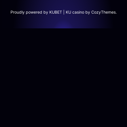
Proudly powered by KUBET | KU casino by CozyThemes.