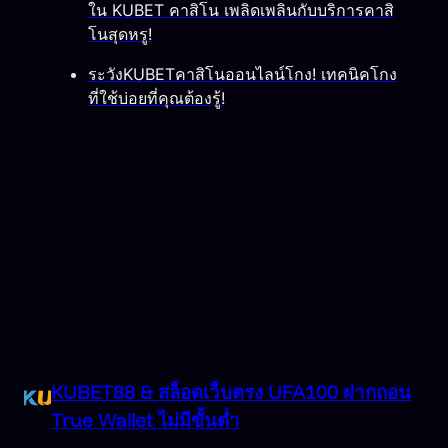
ใน KUBET คาสิโน เพลิดเพลินกับบริการคาสิ
โนสุดหรู!
ระวังKUBETคาสิโนออนไลน์โกง! เทคนิคโกง
ที่ใช้บ่อยที่คุณต้องรู้!
KUBET88 & สล็อตเว็บตรง UFA100 ฝากถอน
True Wallet ไม่มีขั้นต่ำ