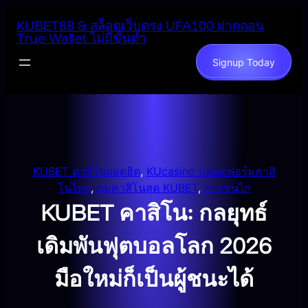
跳
KUBET88 & สล็อตเว็บตรง UFA100 ฝากถอน
至
True Wallet ไม่มีขั้นต่ำ
主
要
Signup Today
內
容
KUBET คาสิโนยอดฮิต
, 
KUcasino แพลตฟอร์มคาสิ
โนไทย
, 
กมคาสิโนสด KUBET
, 
การชนไก่
KUBET คาสิโน: กลยุทธ์
เดิมพันฟุตบอลโลก 2026
มือใหม่ก็เป็นผู้ชนะได้