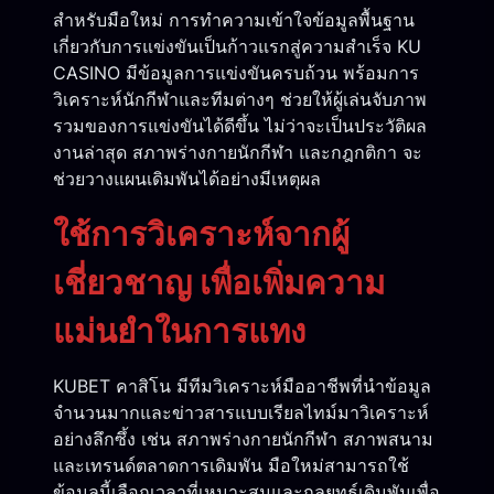
สำหรับมือใหม่ การทำความเข้าใจข้อมูลพื้นฐาน
เกี่ยวกับการแข่งขันเป็นก้าวแรกสู่ความสำเร็จ KU
CASINO มีข้อมูลการแข่งขันครบถ้วน พร้อมการ
วิเคราะห์นักกีฬาและทีมต่างๆ ช่วยให้ผู้เล่นจับภาพ
รวมของการแข่งขันได้ดีขึ้น ไม่ว่าจะเป็นประวัติผล
งานล่าสุด สภาพร่างกายนักกีฬา และกฎกติกา จะ
ช่วยวางแผนเดิมพันได้อย่างมีเหตุผล
ใช้การวิเคราะห์จากผู้
เชี่ยวชาญ เพื่อเพิ่มความ
แม่นยำในการแทง
KUBET คาสิโน มีทีมวิเคราะห์มืออาชีพที่นำข้อมูล
จำนวนมากและข่าวสารแบบเรียลไทม์มาวิเคราะห์
อย่างลึกซึ้ง เช่น สภาพร่างกายนักกีฬา สภาพสนาม
และเทรนด์ตลาดการเดิมพัน มือใหม่สามารถใช้
ข้อมูลนี้เลือกเวลาที่เหมาะสมและกลยุทธ์เดิมพันเพื่อ